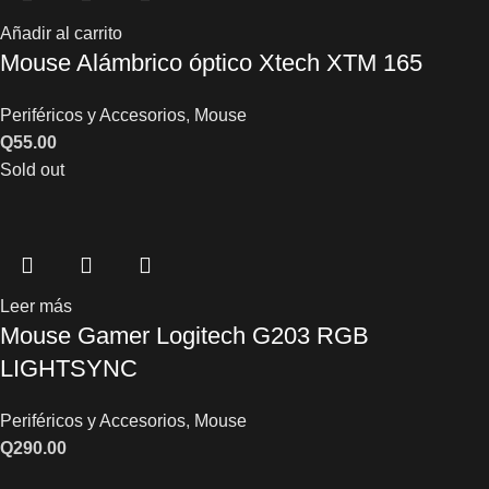
Añadir al carrito
Mouse Alámbrico óptico Xtech XTM 165
Periféricos y Accesorios
,
Mouse
Q
55.00
Sold out
Leer más
Mouse Gamer Logitech G203 RGB
LIGHTSYNC
Periféricos y Accesorios
,
Mouse
Q
290.00