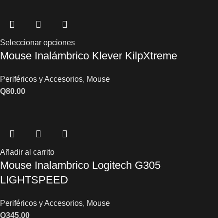
Seleccionar opciones
Mouse Inalámbrico Klever KilpXtreme
Periféricos y Accesorios
,
Mouse
Q
80.00
Añadir al carrito
Mouse Inalambrico Logitech G305
LIGHTSPEED
Periféricos y Accesorios
,
Mouse
Q
345.00