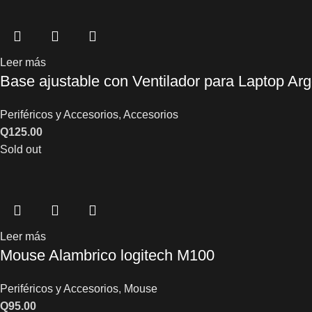
Leer más
Base ajustable con Ventilador para Laptop Ar
Periféricos y Accesorios
,
Accesorios
Q
125.00
Sold out
Leer más
Mouse Alambrico logitech M100
Periféricos y Accesorios
,
Mouse
Q
95.00