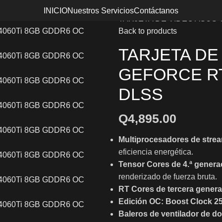
Inicio
Componentes
Tarjetas
INICIO
Nuestros Servicios
Contáctanos
TARJETA DE VIDEO ASUS 
Back to products
TARJETA DE
GEFORCE RT
DLSS
Q
4,895.00
Multiprocesadores de stre
eficiencia energética.
Tensor Cores de 4.ª genera
renderizado de fuerza bruta.
RT Cores de tercera gener
Edición OC: Boost Clock 2
Baleros de ventilador de d