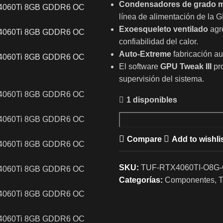
Condensadores de grado mi
línea de alimentación de la
Exoesqueleto ventilado
agr
confiabilidad del calor.
Auto-Extreme
fabricación a
El software
GPU Tweak III
pr
supervisión del sistema.
1 disponibles
Compare
Add to wishli
SKU:
TUF-RTX4060TI-O8G
Categorías:
Componentes
,
T