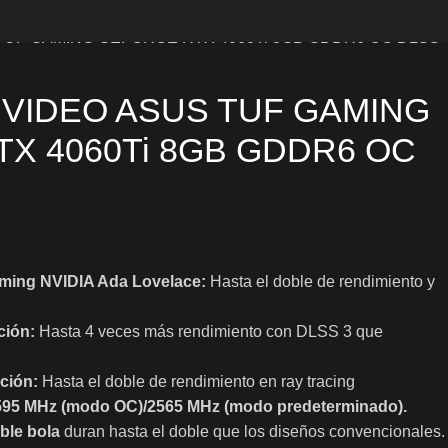
 de Video
TUF GAMING GEFORCE RTX 4060Ti 8GB GDDR6 OC DLSS
 VIDEO ASUS TUF GAMING
X 4060Ti 8GB GDDR6 OC
aming NVIDIA Ada Lovelace:
Hasta el doble de rendimiento y
ción:
Hasta 4 veces más rendimiento con DLSS 3 que
ación:
Hasta el doble de rendimiento en ray tracing
595 MHz (modo OC)/2565 MHz (modo predeterminado).
oble bola
duran hasta el doble que los diseños convencionales.