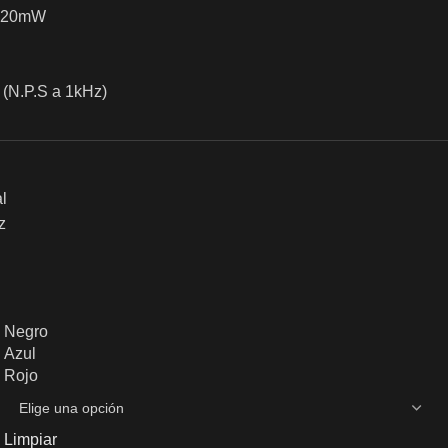
20mW
(N.P.S a 1kHz)
l
z
Negro
Azul
Rojo
Limpiar