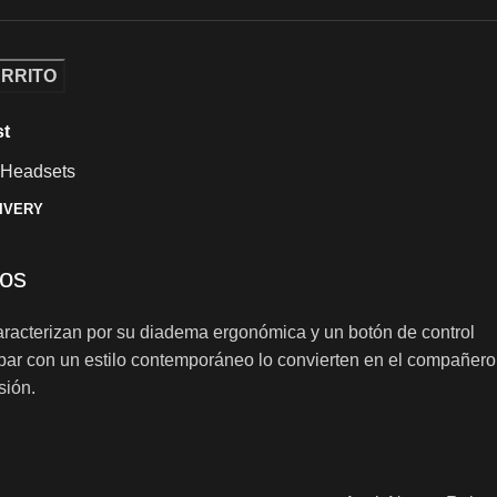
ARRITO
st
Headsets
LIVERY
dos
racterizan por su diadema ergonómica y un botón de control
a par con un estilo contemporáneo lo convierten en el compañero
sión.