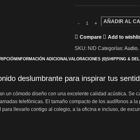
AÑADIR AL C
Compare
Add to wishli
SKU:
N/D
Categorías:
Audio
,
RIPCIÓN
INFORMACIÓN ADICIONAL
VALORACIONES (0)
SHIPPING & DE
nido deslumbrante para inspirar tus senti
 un cómodo diseño con una excelente calidad acústica. Se ca
 llamadas telefónicas. El tamaño compacto de los audífonos a l
l para llevarlo contigo al colegio, a la oficina e incluso, de excur