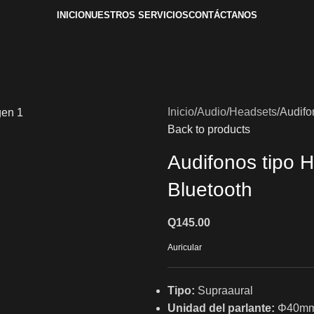
INICIO
NUESTROS SERVICIOS
CONTÁCTANOS
Inicio
Audio
Headsets
Audifo
Back to products
Audifonos tipo 
Bluetooth
Q
145.00
Auricular
Tipo:
Supraaural
Unidad del parlante:
Φ40m