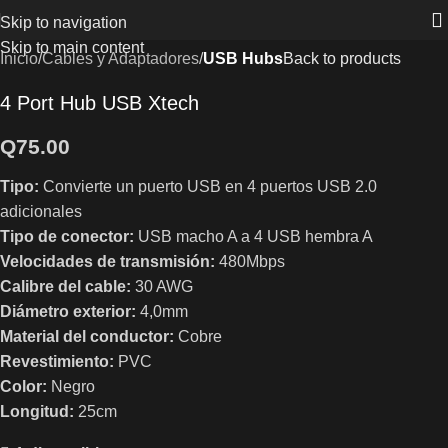
Skip to navigation
Skip to main content
Inicio
Cables y Adaptadores
USB Hubs
Back to products
4 Port Hub USB Xtech
Q
75.00
Tipo:
Convierte un puerto USB en 4 puertos USB 2.0
adicionales
Tipo de conector:
USB macho A a 4 USB hembra A
Velocidades de transmisión:
480Mbps
Calibre del cable:
30 AWG
Diámetro exterior:
4,0mm
Material del conductor:
Cobre
Revestimiento:
PVC
Color:
Negro
Longitud:
25cm